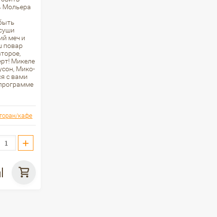
ь Мольера
ь
 быть
 суши
ий меч и
ш повар
второе,
ерт! Микеле
усон, Мико-
ся с вами
 программе
торан/кафе
+