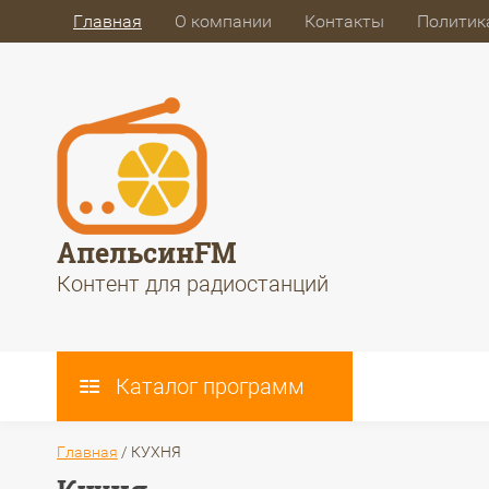
Главная
О компании
Контакты
Политик
АпельсинFM
Контент для радиостанций
Каталог программ
Главная
/
КУХНЯ