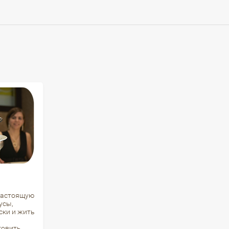
настоящую
усы,
ски и жить
товить