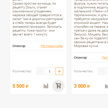
Самая простая яичница, по
фуагра, нужно читат
рецепту Ольги, станет
в подлиннике, водит
изысканным угощением,
маленький «Пежо» и
нарезка овощей превратится в
парижинином. А для
салат "как в дорогом ресторане",
требуется самурайск
а стейк теперь всегда будет
японский акцент. На
желаемой прожарки. Записать
способен на первое, 
рецепты тоже просто - они
третье и даже на дес
звучат всего 1 минуту.
Закуссо, Мишель Зак
сан За-ку-си поделит
своими рецептами в
Мировая кухня.
Спонсор:
Ресторан/кафе
Спонсор:
Рес
−
+
−
Количество:
Количество:
5 500
3 000
Р
Р